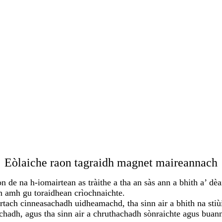
Eòlaiche raon tagraidh magnet maireannach
on de na h-iomairtean as tràithe a tha an sàs ann a bhith a’
n amh gu toraidhean crìochnaichte.
ch cinneasachadh uidheamachd, tha sinn air a bhith na stiùi
chadh, agus tha sinn air a chruthachadh sònraichte agus bua