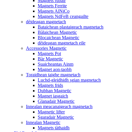
Magnets rubair
Magnets Ferrite
Magnets AlNiCo
Magnets NdFeB ceangailte
dèideagan magnetach
Bataichean plastaigeach magnetach
Bàlaichean Magnetic
Blocaichean Magnetic
dèideagan magnetach eile
Accessories Magnetic
Magnets Pot
Bàr Magnetic
Suaicheantas Ainm
Magnet aon-taobh
Toraidhean taighe magnetach
Luchd-gleidhidh sgian magnetach
Magnets frids
Dubhan Magnetic
Magnet iasgaich
Glanadair Magnetic
Innealan meacanaigeach magnetach
Magnetic lifter
Sgaradair Magnetic
Innealan Magnetic
Magnets tàthaidh