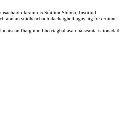
nnsachaidh Iarainn is Stàilinn Shìona, Institiud
ch ann an suidheachadh dachaigheil agus aig ìre cruinne
huaisean fhaighinn bho riaghaltasan nàiseanta is ionadail.