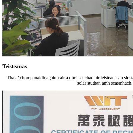
Teisteanas
Tha a’ chompanaidh againn air a dhol seachad air teisteanasan s
solar stuthan amh seasmhach, 