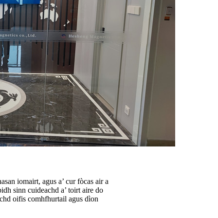
san iomairt, agus a’ cur fòcas air a
idh sinn cuideachd a’ toirt aire do
achd oifis comhfhurtail agus dìon