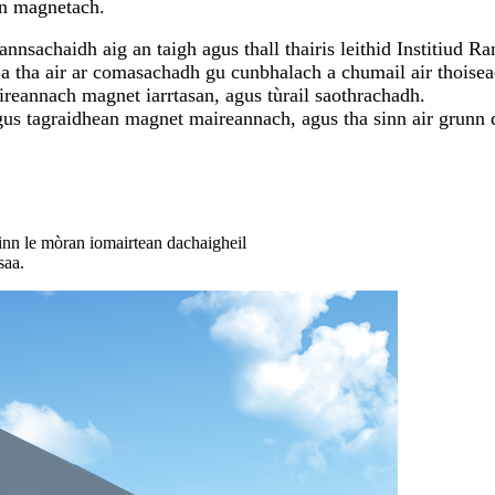
an magnetach.
nnsachaidh aig an taigh agus thall thairis leithid Institiud Ra
,
a tha air ar comasachadh gu cunbhalach a chumail air thoisea
eannach magnet iarrtasan, agus tùrail saothrachadh.
gus tagraidhean magnet maireannach, agus tha sinn air grunn d
inn le mòran iomairtean dachaigheil
saa.