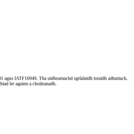
001 agus IATF16949. Tha uidheamachd sgrùdaidh toraidh adhartach,
hiad ìre againn a choileanadh.