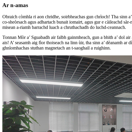
Ar n-amas
Obraich còmhla ri aon chridhe, soirbheachas gun chrìoch! Tha sinn a
co-sheòrsach agus adhartach bunait iomairt, agus gur e càileachd sàr-
misean a-riamh barrachd luach a chruthachadh do luchd-ceannach.
Tonnan Mòr a’ Sguabadh air falbh gainmheach, gun a bhith a’ dol air ad
ais! A’ seasamh aig fìor thoiseach na linn ùir, tha sinn a’ dèanamh ar dì
ghnìomhachas stuthan magnetach an t-saoghail a ruighinn.