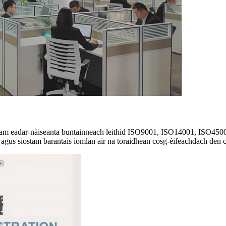
iostam eadar-nàiseanta buntainneach leithid ISO9001, ISO14001, ISO45
agus siostam barantais iomlan air na toraidhean cosg-èifeachdach den c