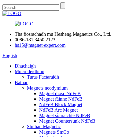
Tha fiosrachadh mu Hesheng Magnetics Co., Ltd.
0086-181 3450 2123
hs15@magnet-expert.com
English
Dhachaigh
Mu ar deidhinn
Turas Factaraidh
Bathar
Magnets neodymium
Magnet diosc NdFeB
Magnet fàinne NdFeB
NdFeB Block Magnet
NdFeB Arc Magnet
Magnet sònraichte NdFeB
Magnet Countersunk NdFeB
Stuthan Magnetic
Magnets SmCo