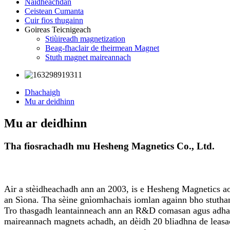
Naidheachdan
Ceistean Cumanta
Cuir fios thugainn
Goireas Teicnigeach
Stiùireadh magnetization
Beag-fhaclair de theirmean Magnet
Stuth magnet maireannach
Dhachaigh
Mu ar deidhinn
Mu ar deidhinn
Tha fiosrachadh mu Hesheng Magnetics Co., Ltd.
Air a stèidheachadh ann an 2003, is e Hesheng Magnetics a
an Sìona. Tha sèine gnìomhachais iomlan againn bho stutha
Tro thasgadh leantainneach ann an R&D comasan agus adharta
maireannach magnets achadh, an dèidh 20 bliadhna de leasa