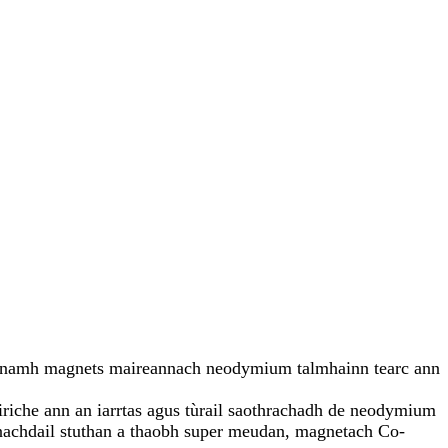
 dèanamh magnets maireannach neodymium talmhainn tearc ann
riche ann an iarrtas agus tùrail saothrachadh de neodymium
nnachdail stuthan a thaobh super meudan, magnetach Co-