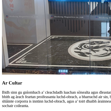
Ar Cultar
Bidh sinn gu gnìomhach a’ cleachdadh luachan sòisealta agus dleastana
bhith ag àrach feartan proifeasanta luchd-obrach, a bharrachd air sin, b
shlàinte corporra is inntinn luchd-obrach, agus a’ toirt dhaibh àrainne
sochair coileanta.