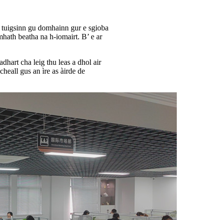
’ tuigsinn gu domhainn gur e sgioba
mhath beatha na h-iomairt. B’ e ar
hart cha leig thu leas a dhol air
cheall gus an ìre as àirde de