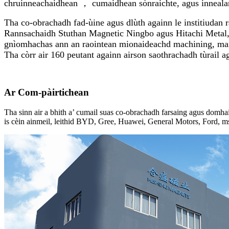
chruinneachaidhean ， cumaidhean sònraichte, agus inneal
Tha co-obrachadh fad-ùine agus dlùth againn le institiudan ra
Rannsachaidh Stuthan Magnetic Ningbo agus Hitachi Metal
gnìomhachas ann an raointean mionaideachd machining, mair
Tha còrr air 160 peutant againn airson saothrachadh tùrail a
Ar Com-pàirtichean
Tha sinn air a bhith a’ cumail suas co-obrachadh farsaing agus domha
is cèin ainmeil, leithid BYD, Gree, Huawei, General Motors, Ford, m