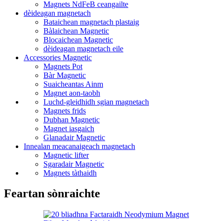
Magnets NdFeB ceangailte
dèideagan magnetach
Bataichean magnetach plastaig
Bàlaichean Magnetic
Blocaichean Magnetic
dèideagan magnetach eile
Accessories Magnetic
Magnets Pot
Bàr Magnetic
Suaicheantas Ainm
Magnet aon-taobh
Luchd-gleidhidh sgian magnetach
Magnets frids
Dubhan Magnetic
Magnet iasgaich
Glanadair Magnetic
Innealan meacanaigeach magnetach
Magnetic lifter
Sgaradair Magnetic
Magnets tàthaidh
Feartan sònraichte