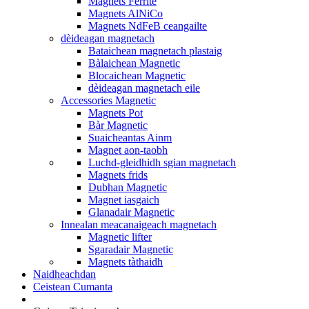
Magnets Ferrite
Magnets AlNiCo
Magnets NdFeB ceangailte
dèideagan magnetach
Bataichean magnetach plastaig
Bàlaichean Magnetic
Blocaichean Magnetic
dèideagan magnetach eile
Accessories Magnetic
Magnets Pot
Bàr Magnetic
Suaicheantas Ainm
Magnet aon-taobh
Luchd-gleidhidh sgian magnetach
Magnets frids
Dubhan Magnetic
Magnet iasgaich
Glanadair Magnetic
Innealan meacanaigeach magnetach
Magnetic lifter
Sgaradair Magnetic
Magnets tàthaidh
Naidheachdan
Ceistean Cumanta