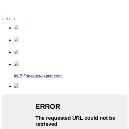
-
-
,
,
,
,
,
,
hs15@magnet-expert.com