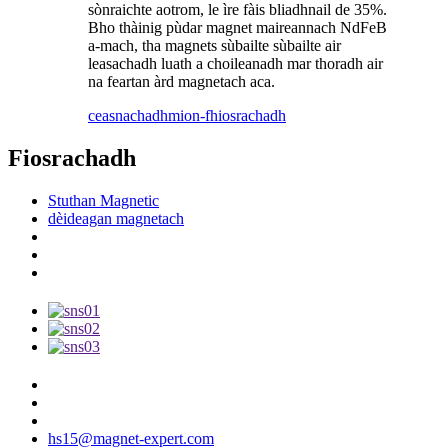
sònraichte aotrom, le ìre fàis bliadhnail de 35%.
Bho thàinig pùdar magnet maireannach NdFeB
a-mach, tha magnets sùbailte sùbailte air
leasachadh luath a choileanadh mar thoradh air
na feartan àrd magnetach aca.
ceasnachadh
mion-fhiosrachadh
Fiosrachadh
Stuthan Magnetic
dèideagan magnetach
hs15@magnet-expert.com