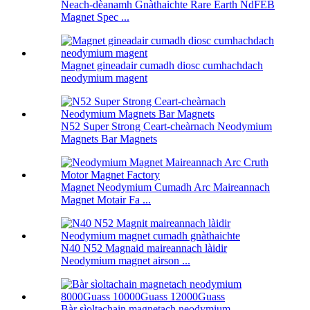
Neach-dèanamh Gnàthaichte Rare Earth NdFEB
Magnet Spec ...
Magnet gineadair cumadh diosc cumhachdach
neodymium magent
N52 Super Strong Ceart-cheàrnach Neodymium
Magnets Bar Magnets
Magnet Neodymium Cumadh Arc Maireannach
Magnet Motair Fa ...
N40 N52 Magnaid maireannach làidir
Neodymium magnet airson ...
Bàr sìoltachain magnetach neodymium