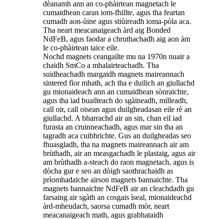
dèanamh ann an co-phàirtean magnetach le
cumaidhean caran iom-fhillte, agus tha feartan
cumadh aon-ùine agus stiùireadh ioma-pòla aca.
Tha neart meacanaigeach àrd aig Bonded
NdFeB, agus faodar a chruthachadh aig aon àm
le co-phàirtean taice eile.
Nochd magnets ceangailte mu na 1970n nuair a
chaidh SmCo a mhalairteachadh. Tha
suidheachadh margaidh magnets maireannach
sintered fìor mhath, ach tha e duilich an giullachd
gu mionaideach ann an cumaidhean sònraichte,
agus tha iad buailteach do sgàineadh, milleadh,
call oir, call oisean agus duilgheadasan eile rè an
giullachd. A bharrachd air an sin, chan eil iad
furasta an cruinneachadh, agus mar sin tha an
tagradh aca cuibhrichte. Gus an duilgheadas seo
fhuasgladh, tha na magnets maireannach air am
brùthadh, air an measgachadh le plastaig, agus air
am brùthadh a-steach do raon magnetach, agus is
dòcha gur e seo an dòigh saothrachaidh as
prìomhadaiche airson magnets bannaichte. Tha
magnets bannaichte NdFeB air an cleachdadh gu
farsaing air sgàth an cosgais ìseal, mionaideachd
àrd-mheudach, saorsa cumadh mòr, neart
meacanaigeach math, agus grabhataidh