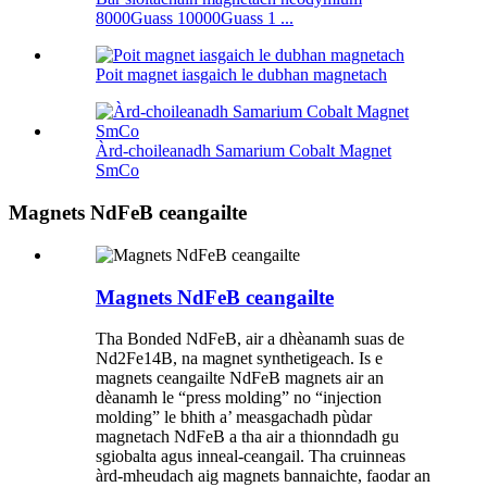
8000Guass 10000Guass 1 ...
Poit magnet iasgaich le dubhan magnetach
Àrd-choileanadh Samarium Cobalt Magnet
SmCo
Magnets NdFeB ceangailte
Magnets NdFeB ceangailte
Tha Bonded NdFeB, air a dhèanamh suas de
Nd2Fe14B, na magnet synthetigeach. Is e
magnets ceangailte NdFeB magnets air an
dèanamh le “press molding” no “injection
molding” le bhith a’ measgachadh pùdar
magnetach NdFeB a tha air a thionndadh gu
sgiobalta agus inneal-ceangail. Tha cruinneas
àrd-mheudach aig magnets bannaichte, faodar an