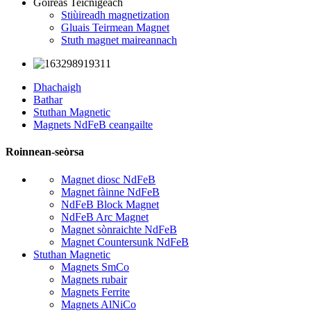
Goireas Teicnigeach
Stiùireadh magnetization
Gluais Teirmean Magnet
Stuth magnet maireannach
Dhachaigh
Bathar
Stuthan Magnetic
Magnets NdFeB ceangailte
Roinnean-seòrsa
Magnet diosc NdFeB
Magnet fàinne NdFeB
NdFeB Block Magnet
NdFeB Arc Magnet
Magnet sònraichte NdFeB
Magnet Countersunk NdFeB
Stuthan Magnetic
Magnets SmCo
Magnets rubair
Magnets Ferrite
Magnets AlNiCo