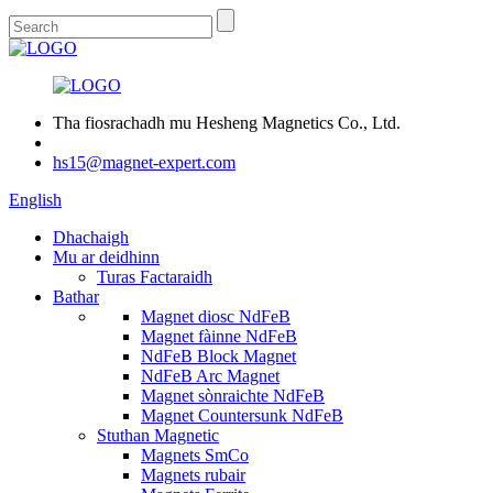
Tha fiosrachadh mu Hesheng Magnetics Co., Ltd.
hs15@magnet-expert.com
English
Dhachaigh
Mu ar deidhinn
Turas Factaraidh
Bathar
Magnet diosc NdFeB
Magnet fàinne NdFeB
NdFeB Block Magnet
NdFeB Arc Magnet
Magnet sònraichte NdFeB
Magnet Countersunk NdFeB
Stuthan Magnetic
Magnets SmCo
Magnets rubair