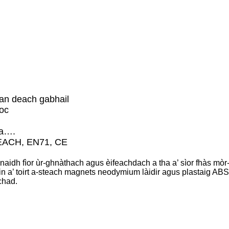
 an deach gabhail
toc
aa….
EACH, EN71, CE
naidh fìor ùr-ghnàthach agus èifeachdach a tha a’ sìor fhàs m
n a’ toirt a-steach magnets neodymium làidir agus plastaig AB
chad.