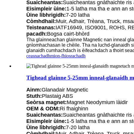
Suaicheantas:
Suaicheantas gnàthaichte ris
Eisimpleir ùine:
1-5 latha ma tha e ann an s
Ùine lìbhrigidh:
7-20 latha
Còmhdhail:
Muir, Adhair, Trèana, Truck, ms
Teisteanas:
IATF16949, ISO9001, ROHS, R
pacadh:
Bogsa cairt-bhòrd
Tha glainneachan glainne Magnetic nan inneal gla
gnìomhachasan le chèile. Tha na luchd-glanaidh si
glanaidh cumhachdach is èifeachdach a thoirt sea
ceasnachadh
mion-fhiosrachadh
Tighead glainne 5-25mm inneal-glanaidh 
Ainm:
Glanadair Magnetic
Stuth:
Plastaig ABS
Seòrsa magnet:
Magnet Neodymium làidir
OEM & ODM:
Ri fhaighinn
Suaicheantas:
Suaicheantas gnàthaichte ris
Eisimpleir ùine:
1-5 latha ma tha e ann an s
Ùine lìbhrigidh:
7-20 latha
Còmhdhail:
Muir, Adhair, Trèana, Truck, ms