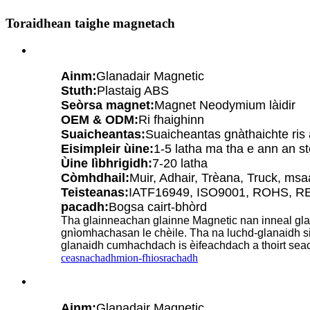
Toraidhean taighe magnetach
Ainm:
Glanadair Magnetic
Stuth:
Plastaig ABS
Seòrsa magnet:
Magnet Neodymium làidir
OEM & ODM:
Ri fhaighinn
Suaicheantas:
Suaicheantas gnàthaichte ris
Eisimpleir ùine:
1-5 latha ma tha e ann an s
Ùine lìbhrigidh:
7-20 latha
Còmhdhail:
Muir, Adhair, Trèana, Truck, ms
Teisteanas:
IATF16949, ISO9001, ROHS, R
pacadh:
Bogsa cairt-bhòrd
Tha glainneachan glainne Magnetic nan inneal gla
gnìomhachasan le chèile. Tha na luchd-glanaidh si
glanaidh cumhachdach is èifeachdach a thoirt sea
ceasnachadh
mion-fhiosrachadh
Ainm:
Glanadair Magnetic