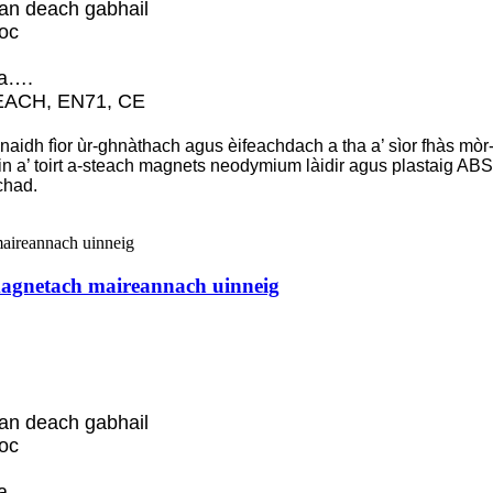
 an deach gabhail
toc
aa….
EACH, EN71, CE
naidh fìor ùr-ghnàthach agus èifeachdach a tha a’ sìor fhàs m
n a’ toirt a-steach magnets neodymium làidir agus plastaig AB
chad.
magnetach maireannach uinneig
 an deach gabhail
toc
aa….