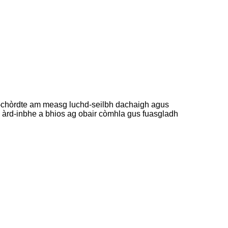
òr-chòrdte am measg luchd-seilbh dachaigh agus
S àrd-inbhe a bhios ag obair còmhla gus fuasgladh