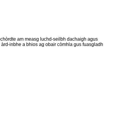
òr-chòrdte am measg luchd-seilbh dachaigh agus
S àrd-inbhe a bhios ag obair còmhla gus fuasgladh