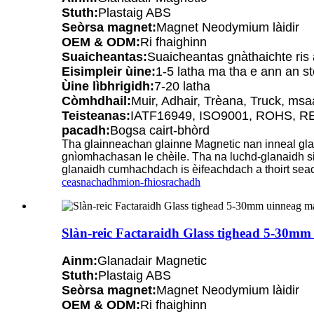
Stuth:
Plastaig ABS
Seòrsa magnet:
Magnet Neodymium làidir
OEM & ODM:
Ri fhaighinn
Suaicheantas:
Suaicheantas gnàthaichte ris
Eisimpleir ùine:
1-5 latha ma tha e ann an s
Ùine lìbhrigidh:
7-20 latha
Còmhdhail:
Muir, Adhair, Trèana, Truck, ms
Teisteanas:
IATF16949, ISO9001, ROHS, R
pacadh:
Bogsa cairt-bhòrd
Tha glainneachan glainne Magnetic nan inneal gla
gnìomhachasan le chèile. Tha na luchd-glanaidh si
glanaidh cumhachdach is èifeachdach a thoirt sea
ceasnachadh
mion-fhiosrachadh
Slàn-reic Factaraidh Glass tighead 5-30m
Ainm:
Glanadair Magnetic
Stuth:
Plastaig ABS
Seòrsa magnet:
Magnet Neodymium làidir
OEM & ODM:
Ri fhaighinn