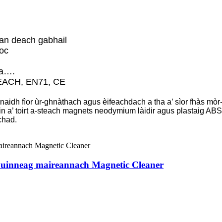
 an deach gabhail
toc
aa….
EACH, EN71, CE
naidh fìor ùr-ghnàthach agus èifeachdach a tha a’ sìor fhàs m
n a’ toirt a-steach magnets neodymium làidir agus plastaig AB
chad.
m uinneag maireannach Magnetic Cleaner