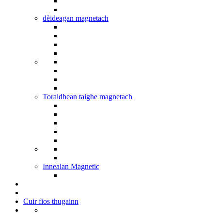
dèideagan magnetach
Toraidhean taighe magnetach
Innealan Magnetic
Cuir fios thugainn