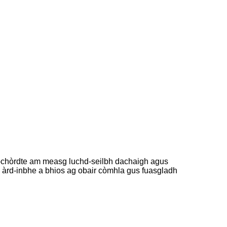
òr-chòrdte am measg luchd-seilbh dachaigh agus
S àrd-inbhe a bhios ag obair còmhla gus fuasgladh