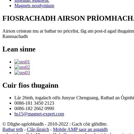
Innealan Magnetic
Magnets neodymium
FIOSRACHADH AIRSON PRÌOMHACH
Airson ceistean mu ar bathar no pricelist, fàg am post-d agad thugainn
Rannsachadh
Lean sinne
Cuir fios thugainn
Làr 26mh, togalach oifis Junyue Chenguang, Rathad an Ògmhio
0086-181 3450 2123
0086-182 2662 0990
hs15@magnet-expert.com
© Dlighe-sgrìobhaidh - 2010-2022 : Gach còir glèidhte.
Bathar teth
-
Clàr-làraich
-
Mobile AMP saor an asgaidh