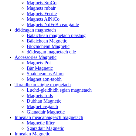
Magnets SmCo
Magnets rubair
Magnets Ferrite
Magnets AlNiCo
Magnets NdFeB ceangailte
dèideagan magnetach
Bataichean magnetach plastaig
Bàlaichean Magnetic
Blocaichean Magnetic
dèideagan magnetach eile
Accessories Magnetic
Magnets Pot
Bàr Magnetic
Suaicheantas Ainm
Magnet aon-taobh
Toraidhean taighe magnetach
Luchd-gleidhidh sgian magnetach
Magnets frids
Dubhan Magnetic
Magnet iasgaich
Glanadair Magnetic
Innealan meacanaigeach magnetach
Magnetic lifter
Sgaradair Magnetic
Innealan Magnetic