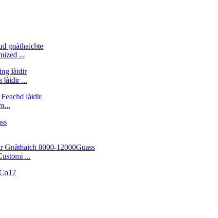
ized ...
àidir ...
o...
ustomi ...