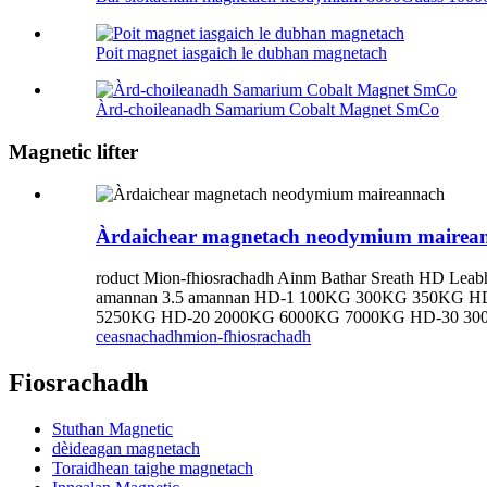
Poit magnet iasgaich le dubhan magnetach
Àrd-choileanadh Samarium Cobalt Magnet SmCo
Magnetic lifter
Àrdaichear magnetach neodymium mairea
roduct Mion-fhiosrachadh Ainm Bathar Sreath HD Leabh
amannan 3.5 amannan HD-1 100KG 300KG 350KG 
5250KG HD-20 2000KG 6000KG 7000KG HD-30 300
ceasnachadh
mion-fhiosrachadh
Fiosrachadh
Stuthan Magnetic
dèideagan magnetach
Toraidhean taighe magnetach