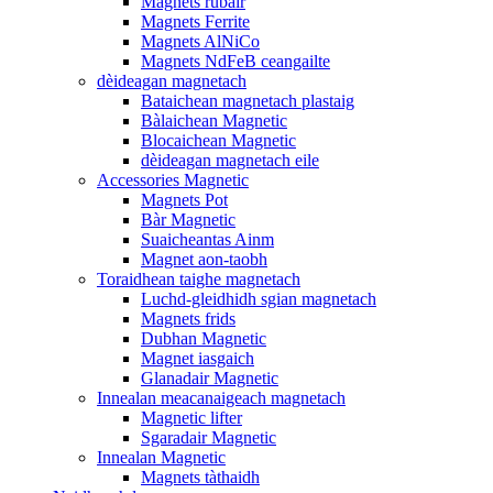
Magnets rubair
Magnets Ferrite
Magnets AlNiCo
Magnets NdFeB ceangailte
dèideagan magnetach
Bataichean magnetach plastaig
Bàlaichean Magnetic
Blocaichean Magnetic
dèideagan magnetach eile
Accessories Magnetic
Magnets Pot
Bàr Magnetic
Suaicheantas Ainm
Magnet aon-taobh
Toraidhean taighe magnetach
Luchd-gleidhidh sgian magnetach
Magnets frids
Dubhan Magnetic
Magnet iasgaich
Glanadair Magnetic
Innealan meacanaigeach magnetach
Magnetic lifter
Sgaradair Magnetic
Innealan Magnetic
Magnets tàthaidh