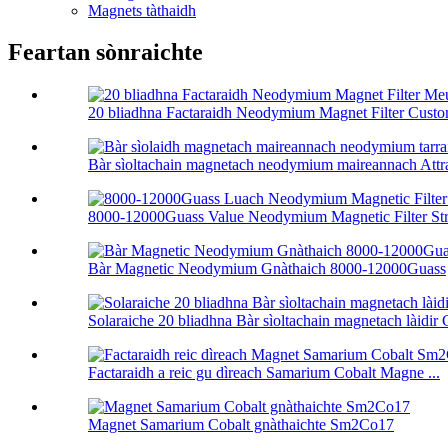
Magnets tàthaidh
Feartan sònraichte
20 bliadhna Factaraidh Neodymium Magnet Filter Custom
Bàr sìoltachain magnetach neodymium maireannach Attra l
8000-12000Guass Value Neodymium Magnetic Filter Str
Bàr Magnetic Neodymium Gnàthaich 8000-12000Guass
Solaraiche 20 bliadhna Bàr sìoltachain magnetach làidir C
Factaraidh a reic gu dìreach Samarium Cobalt Magne ...
Magnet Samarium Cobalt gnàthaichte Sm2Co17