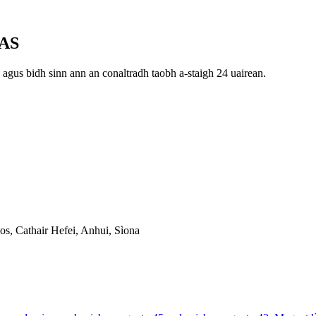
AS
 agus bidh sinn ann an conaltradh taobh a-staigh 24 uairean.
s, Cathair Hefei, Anhui, Sìona