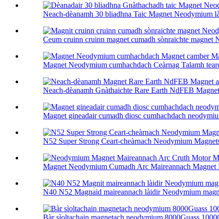
Neach-dèanamh 30 bliadhna Taic Magnet Neodymium làid
Ceum cruinn cruinn magnet cumadh sònraichte magnet 
Magnet Neodymium cumhachdach Ceàrnag Talamh tearc l
Neach-dèanamh Gnàthaichte Rare Earth NdFEB Magnet 
Magnet gineadair cumadh diosc cumhachdach neodymi
N52 Super Strong Ceart-cheàrnach Neodymium Magnet
Magnet Neodymium Cumadh Arc Maireannach Magnet Mo
N40 N52 Magnaid maireannach làidir Neodymium magnet
Bàr sìoltachain magnetach neodymium 8000Guass 10000