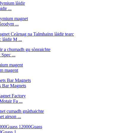
ir ...
Neodym ...
àidir M ...
Spec ...
um magent
s Bar Magnets
tair Fa ...
 airson ...
Guass 1 ...