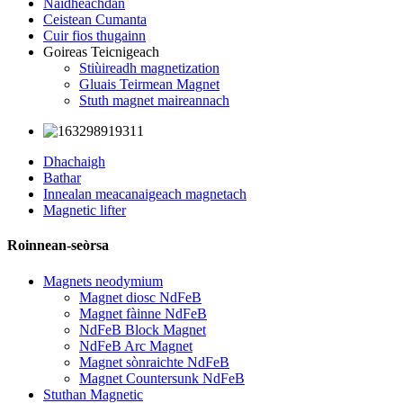
Naidheachdan
Ceistean Cumanta
Cuir fios thugainn
Goireas Teicnigeach
Stiùireadh magnetization
Gluais Teirmean Magnet
Stuth magnet maireannach
Dhachaigh
Bathar
Innealan meacanaigeach magnetach
Magnetic lifter
Roinnean-seòrsa
Magnets neodymium
Magnet diosc NdFeB
Magnet fàinne NdFeB
NdFeB Block Magnet
NdFeB Arc Magnet
Magnet sònraichte NdFeB
Magnet Countersunk NdFeB
Stuthan Magnetic