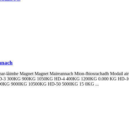
nnach
ar-làimhe Magnet Magnet Maireannach Mion-fhiosrachadh Modail air 
HD-3 300KG 900KG 1050KG HD-4 400KG 1200KG 0.000 KG HD-
0KG 9000KG 10500KG HD-50 5000KG 15 0KG ...