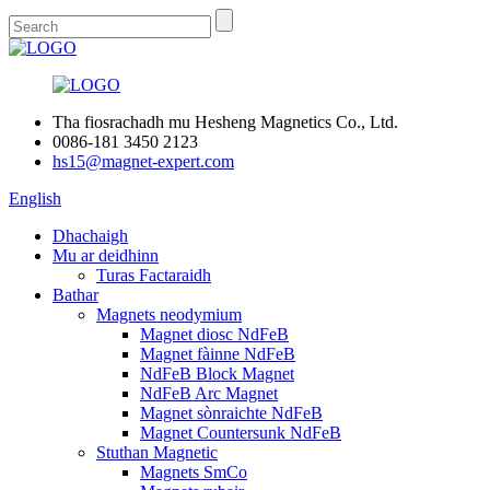
Tha fiosrachadh mu Hesheng Magnetics Co., Ltd.
0086-181 3450 2123
hs15@magnet-expert.com
English
Dhachaigh
Mu ar deidhinn
Turas Factaraidh
Bathar
Magnets neodymium
Magnet diosc NdFeB
Magnet fàinne NdFeB
NdFeB Block Magnet
NdFeB Arc Magnet
Magnet sònraichte NdFeB
Magnet Countersunk NdFeB
Stuthan Magnetic
Magnets SmCo