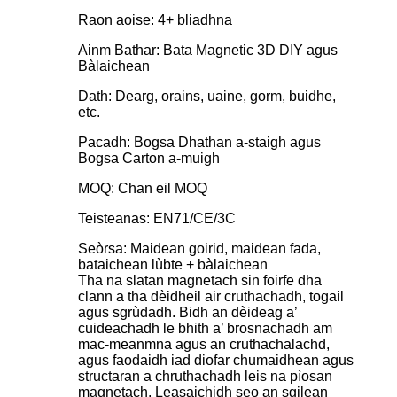
Raon aoise: 4+ bliadhna
Ainm Bathar: Bata Magnetic 3D DIY agus
Bàlaichean
Dath: Dearg, orains, uaine, gorm, buidhe,
etc.
Pacadh: Bogsa Dhathan a-staigh agus
Bogsa Carton a-muigh
MOQ: Chan eil MOQ
Teisteanas: EN71/CE/3C
Seòrsa: Maidean goirid, maidean fada,
bataichean lùbte + bàlaichean
Tha na slatan magnetach sin foirfe dha
clann a tha dèidheil air cruthachadh, togail
agus sgrùdadh. Bidh an dèideag a’
cuideachadh le bhith a’ brosnachadh am
mac-meanmna agus an cruthachalachd,
agus faodaidh iad diofar chumaidhean agus
structaran a chruthachadh leis na pìosan
magnetach. Leasaichidh seo an sgilean