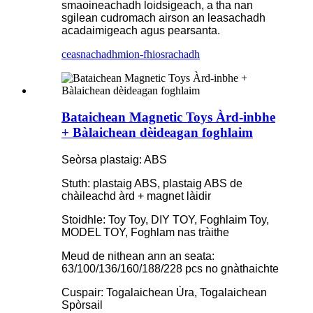
smaoineachadh loidsigeach, a tha nan
sgilean cudromach airson an leasachadh
acadaimigeach agus pearsanta.
ceasnachadh
mion-fhiosrachadh
Bataichean Magnetic Toys Àrd-inbhe
+ Bàlaichean dèideagan foghlaim
Seòrsa plastaig: ABS
Stuth: plastaig ABS, plastaig ABS de
chàileachd àrd + magnet làidir
Stoidhle: Toy Toy, DIY TOY, Foghlaim Toy,
MODEL TOY, Foghlam nas tràithe
Meud de nithean ann an seata:
63/100/136/160/188/228 pcs no gnàthaichte
Cuspair: Togalaichean Ùra, Togalaichean
Spòrsail