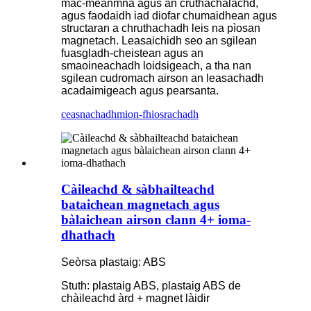
mac-meanmna agus an cruthachalachd,
agus faodaidh iad diofar chumaidhean agus
structaran a chruthachadh leis na pìosan
magnetach. Leasaichidh seo an sgilean
fuasgladh-cheistean agus an
smaoineachadh loidsigeach, a tha nan
sgilean cudromach airson an leasachadh
acadaimigeach agus pearsanta.
ceasnachadh
mion-fhiosrachadh
Càileachd & sàbhailteachd
bataichean magnetach agus
bàlaichean airson clann 4+ ioma-
dhathach
Seòrsa plastaig: ABS
Stuth: plastaig ABS, plastaig ABS de
chàileachd àrd + magnet làidir