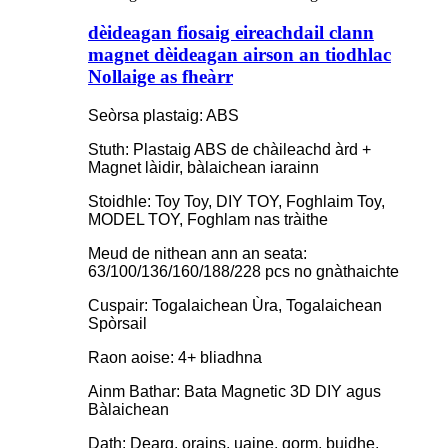
dèideagan fiosaig eireachdail clann
magnet dèideagan airson an tiodhlac
Nollaige as fheàrr
Seòrsa plastaig: ABS
Stuth: Plastaig ABS de chàileachd àrd +
Magnet làidir, bàlaichean iarainn
Stoidhle: Toy Toy, DIY TOY, Foghlaim Toy,
MODEL TOY, Foghlam nas tràithe
Meud de nithean ann an seata:
63/100/136/160/188/228 pcs no gnàthaichte
Cuspair: Togalaichean Ùra, Togalaichean
Spòrsail
Raon aoise: 4+ bliadhna
Ainm Bathar: Bata Magnetic 3D DIY agus
Bàlaichean
Dath: Dearg, orains, uaine, gorm, buidhe,