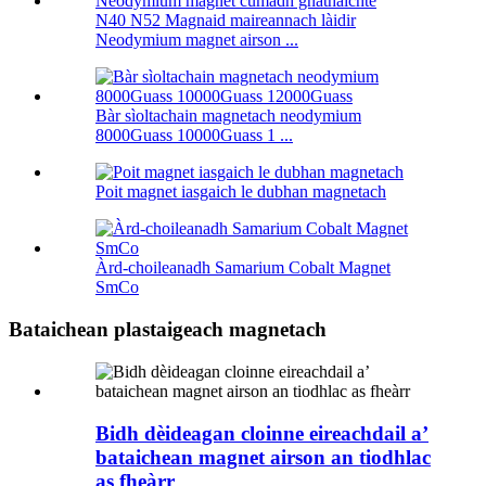
N40 N52 Magnaid maireannach làidir
Neodymium magnet airson ...
Bàr sìoltachain magnetach neodymium
8000Guass 10000Guass 1 ...
Poit magnet iasgaich le dubhan magnetach
Àrd-choileanadh Samarium Cobalt Magnet
SmCo
Bataichean plastaigeach magnetach
Bidh dèideagan cloinne eireachdail a’
bataichean magnet airson an tiodhlac
as fheàrr