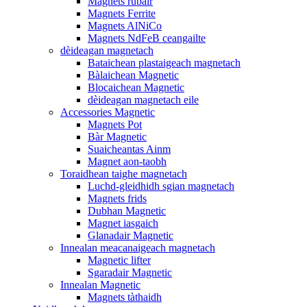
Magnets rubair
Magnets Ferrite
Magnets AlNiCo
Magnets NdFeB ceangailte
dèideagan magnetach
Bataichean plastaigeach magnetach
Bàlaichean Magnetic
Blocaichean Magnetic
dèideagan magnetach eile
Accessories Magnetic
Magnets Pot
Bàr Magnetic
Suaicheantas Ainm
Magnet aon-taobh
Toraidhean taighe magnetach
Luchd-gleidhidh sgian magnetach
Magnets frids
Dubhan Magnetic
Magnet iasgaich
Glanadair Magnetic
Innealan meacanaigeach magnetach
Magnetic lifter
Sgaradair Magnetic
Innealan Magnetic
Magnets tàthaidh