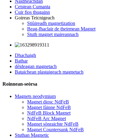
Naidheachdan
Ceistean Cumanta
Cuir fios thugainn
Goireas Teicnigeach
Stiùireadh magnetization
Beag-fhaclair de theirmean Magnet
Stuth magnet maireannach
Dhachaigh
Bathar
dèideagan magnetach
Bataichean plastaigeach magnetach
Roinnean-seòrsa
Magnets neodymium
Magnet diosc NdFeB
Magnet fàinne NdFeB
NdFeB Block Magnet
NdFeB Arc Magnet
Magnet sònraichte NdFeB
Magnet Countersunk NdFeB
Stuthan Magnetic