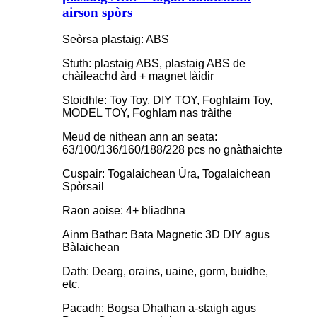
airson spòrs
Seòrsa plastaig: ABS
Stuth: plastaig ABS, plastaig ABS de
chàileachd àrd + magnet làidir
Stoidhle: Toy Toy, DIY TOY, Foghlaim Toy,
MODEL TOY, Foghlam nas tràithe
Meud de nithean ann an seata:
63/100/136/160/188/228 pcs no gnàthaichte
Cuspair: Togalaichean Ùra, Togalaichean
Spòrsail
Raon aoise: 4+ bliadhna
Ainm Bathar: Bata Magnetic 3D DIY agus
Bàlaichean
Dath: Dearg, orains, uaine, gorm, buidhe,
etc.
Pacadh: Bogsa Dhathan a-staigh agus