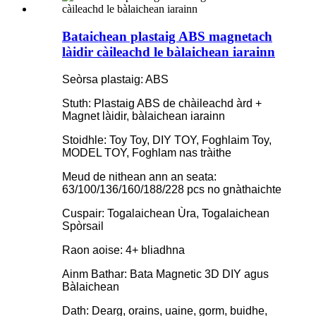
Bataichean plastaig ABS magnetach
làidir càileachd le bàlaichean iarainn
Seòrsa plastaig: ABS
Stuth: Plastaig ABS de chàileachd àrd +
Magnet làidir, bàlaichean iarainn
Stoidhle: Toy Toy, DIY TOY, Foghlaim Toy,
MODEL TOY, Foghlam nas tràithe
Meud de nithean ann an seata:
63/100/136/160/188/228 pcs no gnàthaichte
Cuspair: Togalaichean Ùra, Togalaichean
Spòrsail
Raon aoise: 4+ bliadhna
Ainm Bathar: Bata Magnetic 3D DIY agus
Bàlaichean
Dath: Dearg, orains, uaine, gorm, buidhe,