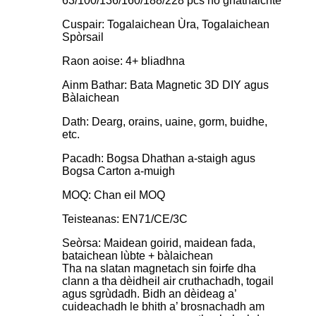
63/100/136/160/188/228 pcs no gnàthaichte
Cuspair: Togalaichean Ùra, Togalaichean
Spòrsail
Raon aoise: 4+ bliadhna
Ainm Bathar: Bata Magnetic 3D DIY agus
Bàlaichean
Dath: Dearg, orains, uaine, gorm, buidhe,
etc.
Pacadh: Bogsa Dhathan a-staigh agus
Bogsa Carton a-muigh
MOQ: Chan eil MOQ
Teisteanas: EN71/CE/3C
Seòrsa: Maidean goirid, maidean fada,
bataichean lùbte + bàlaichean
Tha na slatan magnetach sin foirfe dha
clann a tha dèidheil air cruthachadh, togail
agus sgrùdadh. Bidh an dèideag a’
cuideachadh le bhith a’ brosnachadh am