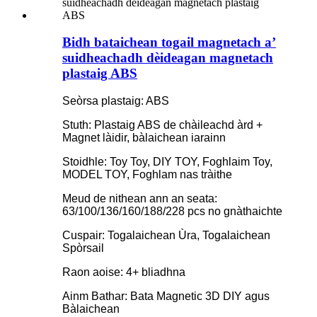
Bidh bataichean togail magnetach a’
suidheachadh dèideagan magnetach
plastaig ABS
Seòrsa plastaig: ABS
Stuth: Plastaig ABS de chàileachd àrd +
Magnet làidir, bàlaichean iarainn
Stoidhle: Toy Toy, DIY TOY, Foghlaim Toy,
MODEL TOY, Foghlam nas tràithe
Meud de nithean ann an seata:
63/100/136/160/188/228 pcs no gnàthaichte
Cuspair: Togalaichean Ùra, Togalaichean
Spòrsail
Raon aoise: 4+ bliadhna
Ainm Bathar: Bata Magnetic 3D DIY agus
Bàlaichean