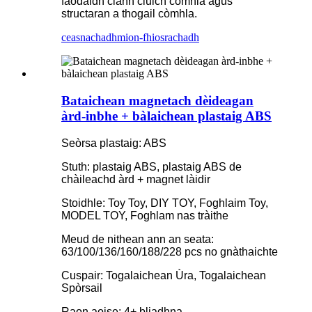
faodaidh clann cluich còmhla agus
structaran a thogail còmhla.
ceasnachadh
mion-fhiosrachadh
Bataichean magnetach dèideagan
àrd-inbhe + bàlaichean plastaig ABS
Seòrsa plastaig: ABS
Stuth: plastaig ABS, plastaig ABS de
chàileachd àrd + magnet làidir
Stoidhle: Toy Toy, DIY TOY, Foghlaim Toy,
MODEL TOY, Foghlam nas tràithe
Meud de nithean ann an seata:
63/100/136/160/188/228 pcs no gnàthaichte
Cuspair: Togalaichean Ùra, Togalaichean
Spòrsail
Raon aoise: 4+ bliadhna