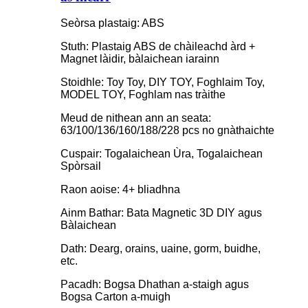
Seòrsa plastaig: ABS
Stuth: Plastaig ABS de chàileachd àrd +
Magnet làidir, bàlaichean iarainn
Stoidhle: Toy Toy, DIY TOY, Foghlaim Toy,
MODEL TOY, Foghlam nas tràithe
Meud de nithean ann an seata:
63/100/136/160/188/228 pcs no gnàthaichte
Cuspair: Togalaichean Ùra, Togalaichean
Spòrsail
Raon aoise: 4+ bliadhna
Ainm Bathar: Bata Magnetic 3D DIY agus
Bàlaichean
Dath: Dearg, orains, uaine, gorm, buidhe,
etc.
Pacadh: Bogsa Dhathan a-staigh agus
Bogsa Carton a-muigh