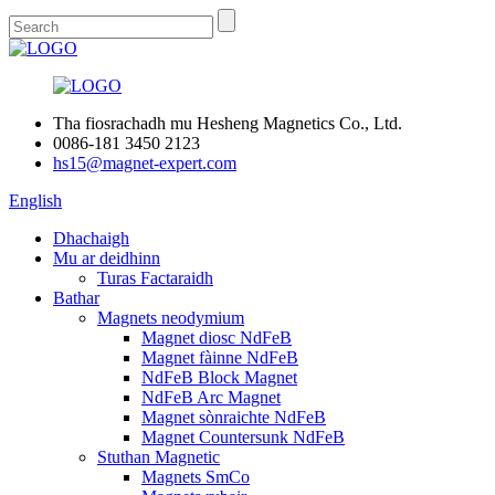
Tha fiosrachadh mu Hesheng Magnetics Co., Ltd.
0086-181 3450 2123
hs15@magnet-expert.com
English
Dhachaigh
Mu ar deidhinn
Turas Factaraidh
Bathar
Magnets neodymium
Magnet diosc NdFeB
Magnet fàinne NdFeB
NdFeB Block Magnet
NdFeB Arc Magnet
Magnet sònraichte NdFeB
Magnet Countersunk NdFeB
Stuthan Magnetic
Magnets SmCo