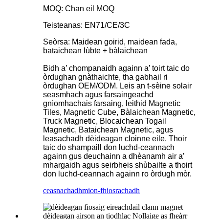
MOQ: Chan eil MOQ
Teisteanas: EN71/CE/3C
Seòrsa: Maidean goirid, maidean fada,
bataichean lùbte + bàlaichean
Bidh a’ chompanaidh againn a’ toirt taic do
òrdughan gnàthaichte, tha gabhail ri
òrdughan OEM/ODM. Leis an t-sèine solair
seasmhach agus farsaingeachd
gnìomhachais farsaing, leithid Magnetic
Tiles, Magnetic Cube, Bàlaichean Magnetic,
Truck Magnetic, Blocaichean Togail
Magnetic, Bataichean Magnetic, agus
leasachadh dèideagan cloinne eile. Thoir
taic do shampaill don luchd-ceannach
againn gus deuchainn a dhèanamh air a’
mhargaidh agus seirbheis shùbailte a thoirt
don luchd-ceannach againn ro òrdugh mòr.
ceasnachadh
mion-fhiosrachadh