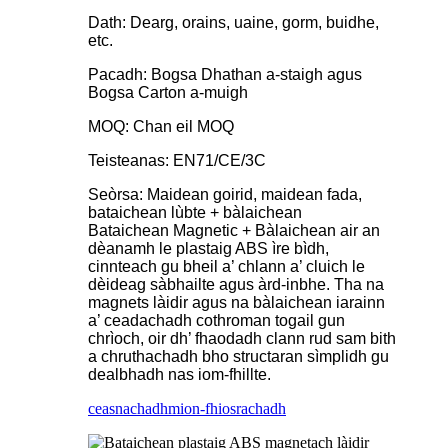
Dath: Dearg, orains, uaine, gorm, buidhe,
etc.
Pacadh: Bogsa Dhathan a-staigh agus
Bogsa Carton a-muigh
MOQ: Chan eil MOQ
Teisteanas: EN71/CE/3C
Seòrsa: Maidean goirid, maidean fada,
bataichean lùbte + bàlaichean
Bataichean Magnetic + Bàlaichean air an
dèanamh le plastaig ABS ìre bìdh,
cinnteach gu bheil a’ chlann a’ cluich le
dèideag sàbhailte agus àrd-inbhe. Tha na
magnets làidir agus na bàlaichean iarainn
a’ ceadachadh cothroman togail gun
chrìoch, oir dh’ fhaodadh clann rud sam bith
a chruthachadh bho structaran sìmplidh gu
dealbhadh nas iom-fhillte.
ceasnachadh
mion-fhiosrachadh