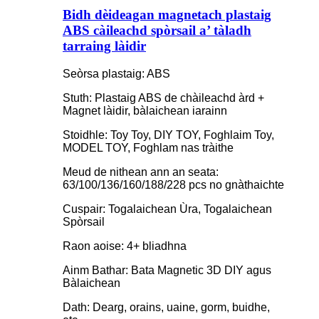
Bidh dèideagan magnetach plastaig
ABS càileachd spòrsail a’ tàladh
tarraing làidir
Seòrsa plastaig: ABS
Stuth: Plastaig ABS de chàileachd àrd +
Magnet làidir, bàlaichean iarainn
Stoidhle: Toy Toy, DIY TOY, Foghlaim Toy,
MODEL TOY, Foghlam nas tràithe
Meud de nithean ann an seata:
63/100/136/160/188/228 pcs no gnàthaichte
Cuspair: Togalaichean Ùra, Togalaichean
Spòrsail
Raon aoise: 4+ bliadhna
Ainm Bathar: Bata Magnetic 3D DIY agus
Bàlaichean
Dath: Dearg, orains, uaine, gorm, buidhe,