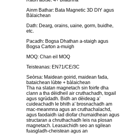
Ainm Bathar: Bata Magnetic 3D DIY agus
Bàlaichean
Dath: Dearg, orains, uaine, gorm, buidhe,
etc.
Pacadh: Bogsa Dhathan a-staigh agus
Bogsa Carton a-muigh
MOQ: Chan eil MOQ
Teisteanas: EN71/CE/3C
Seòrsa: Maidean goirid, maidean fada,
bataichean lùbte + bàlaichean
Tha na slatan magnetach sin foirfe dha
clann a tha dèidheil air cruthachadh, togail
agus sgrùdadh. Bidh an dèideag a’
cuideachadh le bhith a’ brosnachadh am
mac-meanmna agus an cruthachalachd,
agus faodaidh iad diofar chumaidhean agus
structaran a chruthachadh leis na pìosan
magnetach. Leasaichidh seo an sgilean
fuasgladh-cheistean agus an