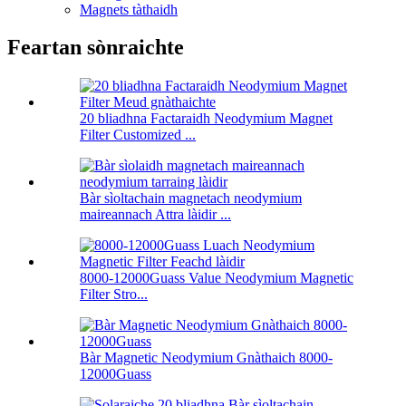
Magnets tàthaidh
Feartan sònraichte
20 bliadhna Factaraidh Neodymium Magnet
Filter Customized ...
Bàr sìoltachain magnetach neodymium
maireannach Attra làidir ...
8000-12000Guass Value Neodymium Magnetic
Filter Stro...
Bàr Magnetic Neodymium Gnàthaich 8000-
12000Guass