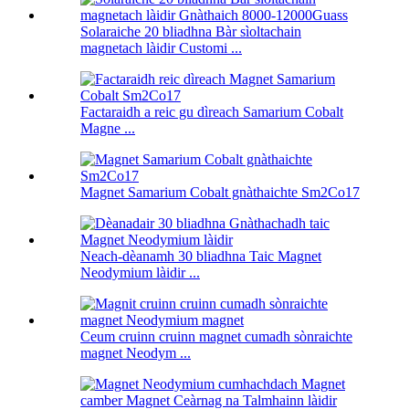
Solaraiche 20 bliadhna Bàr sìoltachain
magnetach làidir Customi ...
Factaraidh a reic gu dìreach Samarium Cobalt
Magne ...
Magnet Samarium Cobalt gnàthaichte Sm2Co17
Neach-dèanamh 30 bliadhna Taic Magnet
Neodymium làidir ...
Ceum cruinn cruinn magnet cumadh sònraichte
magnet Neodym ...