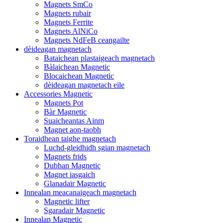
Magnets SmCo
Magnets rubair
Magnets Ferrite
Magnets AlNiCo
Magnets NdFeB ceangailte
dèideagan magnetach
Bataichean plastaigeach magnetach
Bàlaichean Magnetic
Blocaichean Magnetic
dèideagan magnetach eile
Accessories Magnetic
Magnets Pot
Bàr Magnetic
Suaicheantas Ainm
Magnet aon-taobh
Toraidhean taighe magnetach
Luchd-gleidhidh sgian magnetach
Magnets frids
Dubhan Magnetic
Magnet iasgaich
Glanadair Magnetic
Innealan meacanaigeach magnetach
Magnetic lifter
Sgaradair Magnetic
Innealan Magnetic