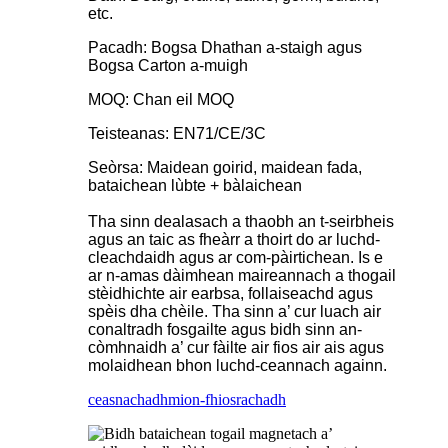
etc.
Pacadh: Bogsa Dhathan a-staigh agus
Bogsa Carton a-muigh
MOQ: Chan eil MOQ
Teisteanas: EN71/CE/3C
Seòrsa: Maidean goirid, maidean fada,
bataichean lùbte + bàlaichean
Tha sinn dealasach a thaobh an t-seirbheis
agus an taic as fheàrr a thoirt do ar luchd-
cleachdaidh agus ar com-pàirtichean. Is e
ar n-amas dàimhean maireannach a thogail
stèidhichte air earbsa, follaiseachd agus
spèis dha chèile. Tha sinn a’ cur luach air
conaltradh fosgailte agus bidh sinn an-
còmhnaidh a’ cur fàilte air fios air ais agus
molaidhean bhon luchd-ceannach againn.
ceasnachadh
mion-fhiosrachadh