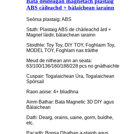
Bata dèideagan magnetach plastaig
ABS càileachd + bàlaichean iarainn
Seòrsa plastaig: ABS
Stuth: Plastaig ABS de chàileachd àrd +
Magnet làidir, bàlaichean iarainn
Stoidhle: Toy Toy, DIY TOY, Foghlaim Toy,
MODEL TOY, Foghlam nas tràithe
Meud de nithean ann an seata:
63/100/136/160/188/228 pcs no gnàthaichte
Cuspair: Togalaichean Ùra, Togalaichean
Spòrsail
Raon aoise: 4+ bliadhna
Ainm Bathar: Bata Magnetic 3D DIY agus
Bàlaichean
Dath: Dearg, orains, uaine, gorm, buidhe,
etc.
Pacadh: Bogsa Dhathan a-staigh agus