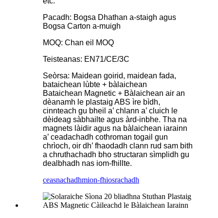
etc.
Pacadh: Bogsa Dhathan a-staigh agus
Bogsa Carton a-muigh
MOQ: Chan eil MOQ
Teisteanas: EN71/CE/3C
Seòrsa: Maidean goirid, maidean fada,
bataichean lùbte + bàlaichean
Bataichean Magnetic + Bàlaichean air an
dèanamh le plastaig ABS ìre bìdh,
cinnteach gu bheil a’ chlann a’ cluich le
dèideag sàbhailte agus àrd-inbhe. Tha na
magnets làidir agus na bàlaichean iarainn
a’ ceadachadh cothroman togail gun
chrìoch, oir dh’ fhaodadh clann rud sam bith
a chruthachadh bho structaran sìmplidh gu
dealbhadh nas iom-fhillte.
ceasnachadh
mion-fhiosrachadh