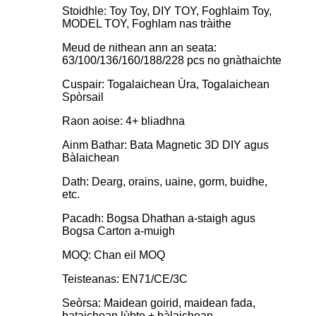
Stoidhle: Toy Toy, DIY TOY, Foghlaim Toy,
MODEL TOY, Foghlam nas tràithe
Meud de nithean ann an seata:
63/100/136/160/188/228 pcs no gnàthaichte
Cuspair: Togalaichean Ùra, Togalaichean
Spòrsail
Raon aoise: 4+ bliadhna
Ainm Bathar: Bata Magnetic 3D DIY agus
Bàlaichean
Dath: Dearg, orains, uaine, gorm, buidhe,
etc.
Pacadh: Bogsa Dhathan a-staigh agus
Bogsa Carton a-muigh
MOQ: Chan eil MOQ
Teisteanas: EN71/CE/3C
Seòrsa: Maidean goirid, maidean fada,
bataichean lùbte + bàlaichean