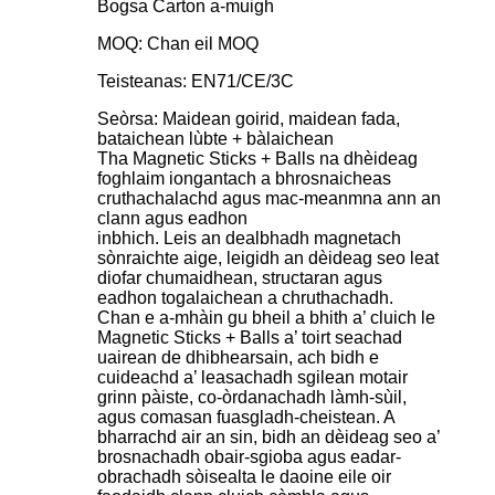
Bogsa Carton a-muigh
MOQ: Chan eil MOQ
Teisteanas: EN71/CE/3C
Seòrsa: Maidean goirid, maidean fada,
bataichean lùbte + bàlaichean
Tha Magnetic Sticks + Balls na dhèideag
foghlaim iongantach a bhrosnaicheas
cruthachalachd agus mac-meanmna ann an
clann agus eadhon
inbhich. Leis an dealbhadh magnetach
sònraichte aige, leigidh an dèideag seo leat
diofar chumaidhean, structaran agus
eadhon togalaichean a chruthachadh.
Chan e a-mhàin gu bheil a bhith a’ cluich le
Magnetic Sticks + Balls a’ toirt seachad
uairean de dhibhearsain, ach bidh e
cuideachd a’ leasachadh sgilean motair
grinn pàiste, co-òrdanachadh làmh-sùil,
agus comasan fuasgladh-cheistean. A
bharrachd air an sin, bidh an dèideag seo a’
brosnachadh obair-sgioba agus eadar-
obrachadh sòisealta le daoine eile oir