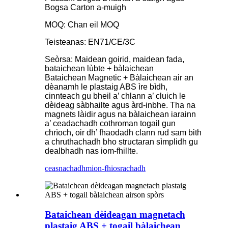
Bogsa Carton a-muigh
MOQ: Chan eil MOQ
Teisteanas: EN71/CE/3C
Seòrsa: Maidean goirid, maidean fada,
bataichean lùbte + bàlaichean
Bataichean Magnetic + Bàlaichean air an
dèanamh le plastaig ABS ìre bìdh,
cinnteach gu bheil a’ chlann a’ cluich le
dèideag sàbhailte agus àrd-inbhe. Tha na
magnets làidir agus na bàlaichean iarainn
a’ ceadachadh cothroman togail gun
chrìoch, oir dh’ fhaodadh clann rud sam bith
a chruthachadh bho structaran sìmplidh gu
dealbhadh nas iom-fhillte.
ceasnachadh
mion-fhiosrachadh
Bataichean dèideagan magnetach
plastaig ABS + togail bàlaichean