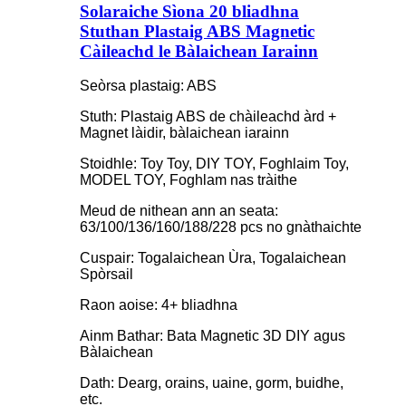
Solaraiche Sìona 20 bliadhna
Stuthan Plastaig ABS Magnetic
Càileachd le Bàlaichean Iarainn
Seòrsa plastaig: ABS
Stuth: Plastaig ABS de chàileachd àrd +
Magnet làidir, bàlaichean iarainn
Stoidhle: Toy Toy, DIY TOY, Foghlaim Toy,
MODEL TOY, Foghlam nas tràithe
Meud de nithean ann an seata:
63/100/136/160/188/228 pcs no gnàthaichte
Cuspair: Togalaichean Ùra, Togalaichean
Spòrsail
Raon aoise: 4+ bliadhna
Ainm Bathar: Bata Magnetic 3D DIY agus
Bàlaichean
Dath: Dearg, orains, uaine, gorm, buidhe,
etc.