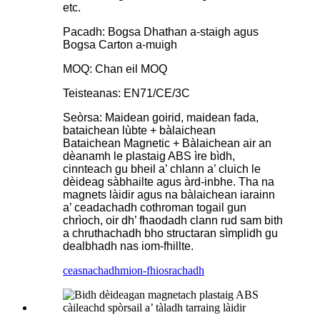
etc.
Pacadh: Bogsa Dhathan a-staigh agus
Bogsa Carton a-muigh
MOQ: Chan eil MOQ
Teisteanas: EN71/CE/3C
Seòrsa: Maidean goirid, maidean fada,
bataichean lùbte + bàlaichean
Bataichean Magnetic + Bàlaichean air an
dèanamh le plastaig ABS ìre bìdh,
cinnteach gu bheil a’ chlann a’ cluich le
dèideag sàbhailte agus àrd-inbhe. Tha na
magnets làidir agus na bàlaichean iarainn
a’ ceadachadh cothroman togail gun
chrìoch, oir dh’ fhaodadh clann rud sam bith
a chruthachadh bho structaran sìmplidh gu
dealbhadh nas iom-fhillte.
ceasnachadh
mion-fhiosrachadh