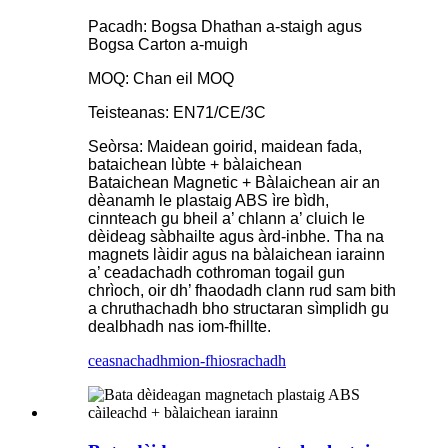
Pacadh: Bogsa Dhathan a-staigh agus
Bogsa Carton a-muigh
MOQ: Chan eil MOQ
Teisteanas: EN71/CE/3C
Seòrsa: Maidean goirid, maidean fada,
bataichean lùbte + bàlaichean
Bataichean Magnetic + Bàlaichean air an
dèanamh le plastaig ABS ìre bìdh,
cinnteach gu bheil a’ chlann a’ cluich le
dèideag sàbhailte agus àrd-inbhe. Tha na
magnets làidir agus na bàlaichean iarainn
a’ ceadachadh cothroman togail gun
chrìoch, oir dh’ fhaodadh clann rud sam bith
a chruthachadh bho structaran sìmplidh gu
dealbhadh nas iom-fhillte.
ceasnachadh
mion-fhiosrachadh