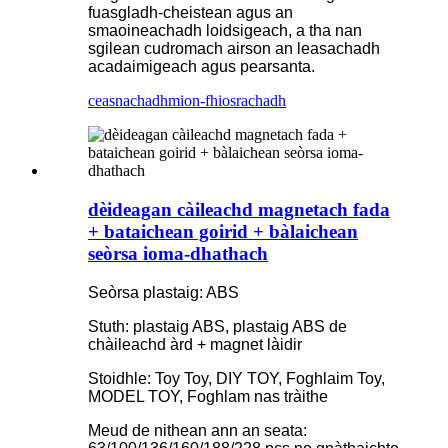
fuasgladh-cheistean agus an
smaoineachadh loidsigeach, a tha nan
sgilean cudromach airson an leasachadh
acadaimigeach agus pearsanta.
ceasnachadh
mion-fhiosrachadh
dèideagan càileachd magnetach fada
+ bataichean goirid + bàlaichean
seòrsa ioma-dhathach
Seòrsa plastaig: ABS
Stuth: plastaig ABS, plastaig ABS de
chàileachd àrd + magnet làidir
Stoidhle: Toy Toy, DIY TOY, Foghlaim Toy,
MODEL TOY, Foghlam nas tràithe
Meud de nithean ann an seata: